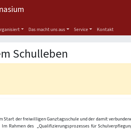
nasium
organisiert
Das macht uns aus
Service
Kontakt
em Schulleben
 Start der freiwilligen Ganztagsschule und der damit verbundene
 Im Rahmen des „Qualifizierungsprozesses für Schulverpflegung 