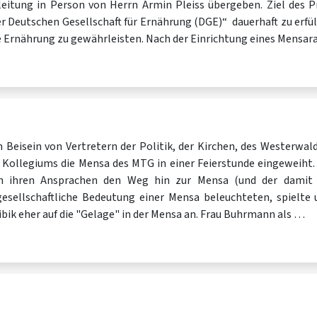
leitung in Person von Herrn Armin Pleiss übergeben. Ziel des Pr
r Deutschen Gesellschaft für Ernährung (DGE)“ dauerhaft zu erfü
 Ernährung zu gewährleisten. Nach der Einrichtung eines Mensar
 Beisein von Vertretern der Politik, der Kirchen, des Westerwal
s Kollegiums die Mensa des MTG in einer Feierstunde eingeweiht
 in ihren Ansprachen den Weg hin zur Mensa (und der damit 
sellschaftliche Bedeutung einer Mensa beleuchteten, spielte u
ibik eher auf die "Gelage" in der Mensa an. Frau Buhrmann als …